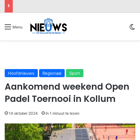
Sw
Menu
Hoofdnieuws
Regionaal
Sport
Aankomend weekend Open
Padel Toernooi in Kollum
14 oktober 2024
In 1 minuut te lezen