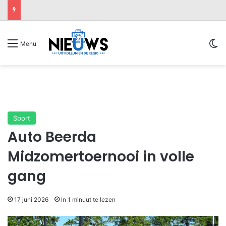
Sw
Menu
Sport
Auto Beerda
Midzomertoernooi in volle
gang
17 juni 2026
In 1 minuut te lezen