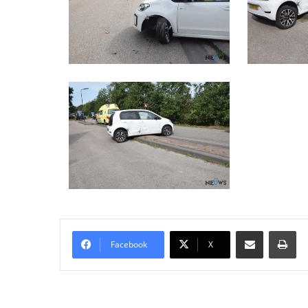
Delen via Email
Pri
Facebook
X