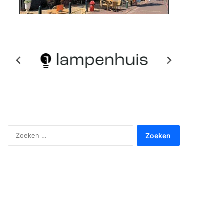
Zoeken
naar: