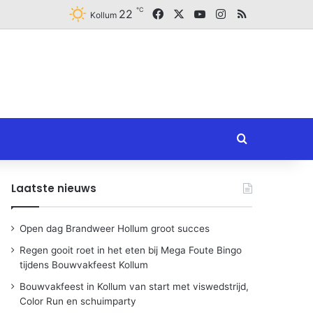
℃
Facebook
X
YouTube
Instagram
RSS
22
Kollum
Zoeken naar
Laatste nieuws
Open dag Brandweer Hollum groot succes
Regen gooit roet in het eten bij Mega Foute Bingo
tijdens Bouwvakfeest Kollum
Bouwvakfeest in Kollum van start met viswedstrijd,
Color Run en schuimparty