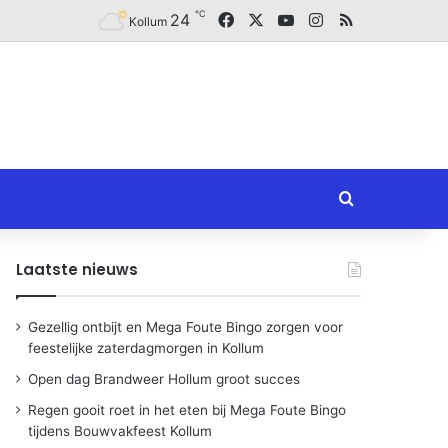
℃
Facebook
X
YouTube
Instagram
RSS
24
Kollum
Zoeken naar
Laatste nieuws
Gezellig ontbijt en Mega Foute Bingo zorgen voor
feestelijke zaterdagmorgen in Kollum
Open dag Brandweer Hollum groot succes
Regen gooit roet in het eten bij Mega Foute Bingo
tijdens Bouwvakfeest Kollum