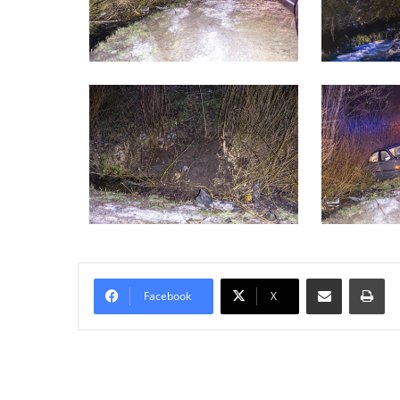
Delen via Email
Pri
Facebook
X