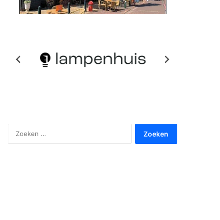
Zoeken
naar: