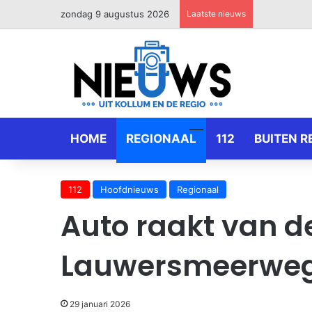
zondag 9 augustus 2026
Laatste nieuws
HOME
REGIONAAL
112
BUITEN R
112
Hoofdnieuws
Regionaal
Auto raakt van d
Lauwersmeerwe
29 januari 2026