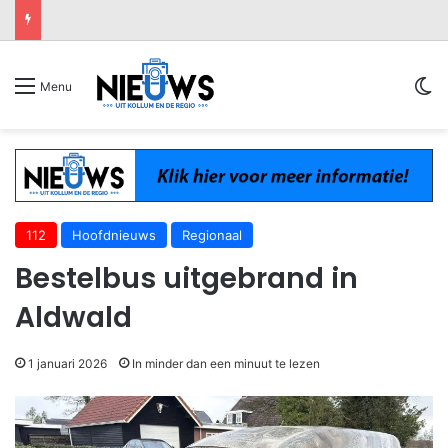
Sw
Menu
112
Hoofdnieuws
Regionaal
Bestelbus uitgebrand in
Aldwald
1 januari 2026
In minder dan een minuut te lezen