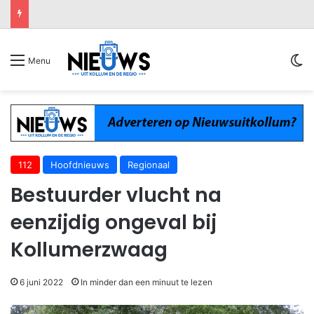
Sw
Menu
112
Hoofdnieuws
Regionaal
Bestuurder vlucht na
eenzijdig ongeval bij
Kollumerzwaag
6 juni 2022
In minder dan een minuut te lezen