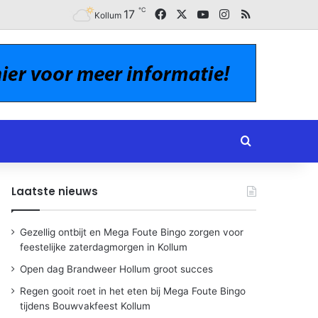
℃
Facebook
X
YouTube
Instagram
RSS
17
Kollum
Zoeken naar
Laatste nieuws
Gezellig ontbijt en Mega Foute Bingo zorgen voor
feestelijke zaterdagmorgen in Kollum
Open dag Brandweer Hollum groot succes
Regen gooit roet in het eten bij Mega Foute Bingo
tijdens Bouwvakfeest Kollum