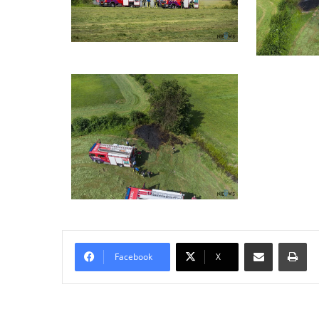
Delen via Email
Pri
Facebook
X