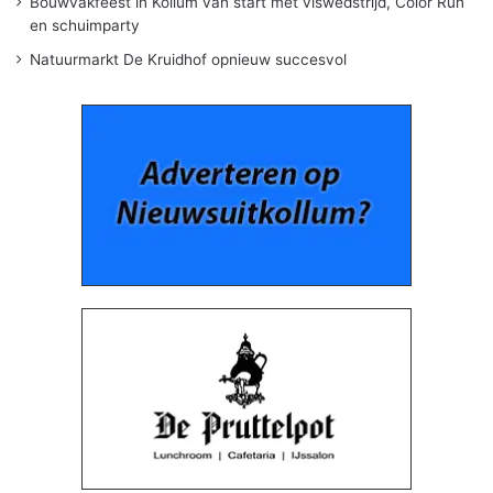
Bouwvakfeest in Kollum van start met viswedstrijd, Color Run
en schuimparty
Natuurmarkt De Kruidhof opnieuw succesvol