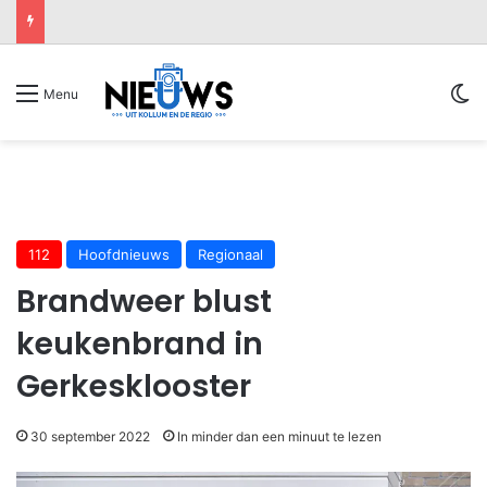
Sw
Menu
112
Hoofdnieuws
Regionaal
Brandweer blust
keukenbrand in
Gerkesklooster
30 september 2022
In minder dan een minuut te lezen