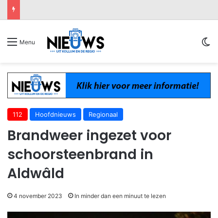
Sw
Menu
112
Hoofdnieuws
Regionaal
Brandweer ingezet voor
schoorsteenbrand in
Aldwâld
4 november 2023
In minder dan een minuut te lezen