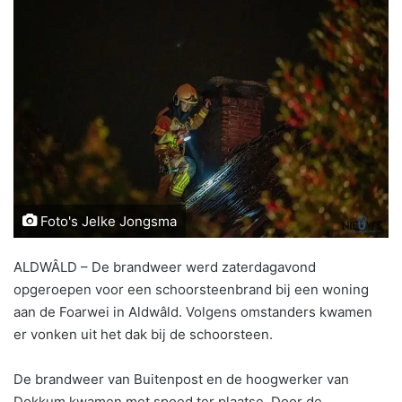
Foto's Jelke Jongsma
ALDWÂLD – De brandweer werd zaterdagavond
opgeroepen voor een schoorsteenbrand bij een woning
aan de Foarwei in Aldwâld. Volgens omstanders kwamen
er vonken uit het dak bij de schoorsteen.
De brandweer van Buitenpost en de hoogwerker van
Dokkum kwamen met spoed ter plaatse. Door de