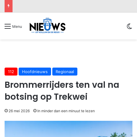
Sw
Menu
112
Hoofdnieuws
Regionaal
Brommerrijders ten val na
botsing op Trekwei
26 mei 2026
In minder dan een minuut te lezen