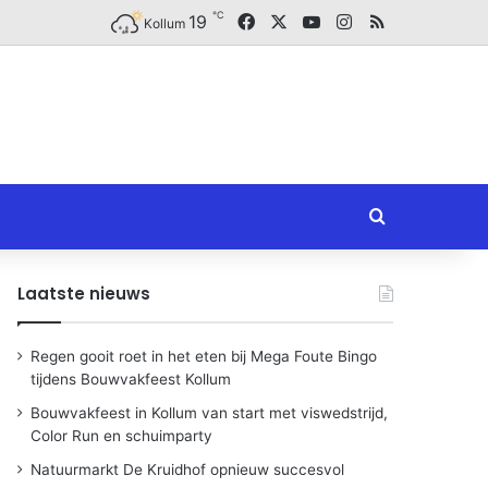
℃
Facebook
X
YouTube
Instagram
RSS
19
Kollum
Zoeken naar
Laatste nieuws
Regen gooit roet in het eten bij Mega Foute Bingo
tijdens Bouwvakfeest Kollum
Bouwvakfeest in Kollum van start met viswedstrijd,
Color Run en schuimparty
Natuurmarkt De Kruidhof opnieuw succesvol