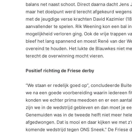
balans net naast schoot. Direct daarna dacht Jens
maar het doelpunt werd terecht afgekeurd wegens 
met de jeugdige verse krachten David Kazimier (18)
aanvallender te spelen. Rik Weening kon een bal in
mogelijkheid verloren ging. Ook de vrije trappen v
bleef het lang spannend en moest René van der Wei
overeind te houden. Het lukte de Blauwkes niet 
terecht de overwinning mocht vieren.
Positief richting de Friese derby
“We staan er redelijk goed op”, concludeerde Buite
we na een goede voorbereiding waarin iedereen fit
konden we echter prima meedoen en er een aantal k
zijn we in de wedstrijd gebleven en dan moet je e
Genemuiden was in de tweede helft niet meer hel
afgedwongen. Dat is mooi en daar kijken we met z’n
komende wedstrijd tegen ONS Sneek.” De Friese d