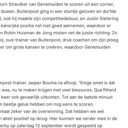
 Jurn Streutker van Genemuiden te scoren uit een corner,
duwen. Buitenpost ging in een stuntje geloven en durfde
, ook hij maakte zijn competitiedebuut, en Justin Sletering
 kansrijke positie net niet goed aannemen, waardoor er
an Robin Huisman de Jong misten net de juiste richting. Zo
j, oud-trainer van Buitenpost, druk coachen om zijn ploeg
meer om grote kansen te creëren, waardoor Genemuiden
npost-trainer Jasper Bouma na afloop. “Enige smet is dat
 was, nu te maken krijgen met veel blessures. Qua fitheid
eer ook gevaarlijk uitkomen. Tot aan de laatste minuut
en beetje geluk hebben om nog eens te scoren.
emaal zeker van de overwinning. Dat hebben we wel
 allen positief op terug. Hier kunnen we verder mee in de
erby op zaterdag 12 september wordt gespeeld op