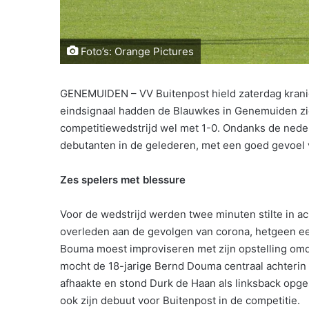
Foto’s: Orange Pictures
GENEMUIDEN – VV Buitenpost hield zaterdag kranig
eindsignaal hadden de Blauwkes in Genemuiden zic
competitiewedstrijd wel met 1-0. Ondanks de neder
debutanten in de gelederen, met een goed gevoel v
Zes spelers met blessure
Voor de wedstrijd werden twee minuten stilte in a
overleden aan de gevolgen van corona, hetgeen een
Bouma moest improviseren met zijn opstelling omd
mocht de 18-jarige Bernd Douma centraal achterin
afhaakte en stond Durk de Haan als linksback opg
ook zijn debuut voor Buitenpost in de competitie.