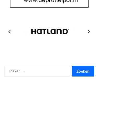
Zoeken
naar: