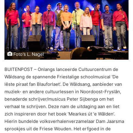
Foto's L. Nagel
BUITENPOST – Onlangs lanceerde Cultuurcentrum de
Wâldsang de spannende Friestalige schoolmusical ‘De
lêste piraat fan Blauforlaet’. De Wâldsang, aanbieder van
muziek- en andere cultuurlessen in Noordoost-Fryslân,
benaderde schrijver/musicus Peter Sijbenga om het
verhaal te schrijven. Deze nam de uitdaging aan en liet
zich inspireren door het boek ‘Mearkes út ‘e Wâlden’.
Hierin bundelde volksverhalenverzamelaar Dam Jaarsma
sprookjes uit de Friese Wouden. Het erfgoed in de