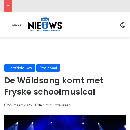
Sw
Menu
Hoofdnieuws
Regionaal
De Wâldsang komt met
Fryske schoolmusical
23 maart 2025
In 1 minuut te lezen