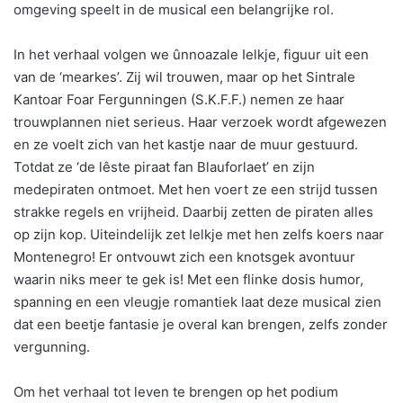
omgeving speelt in de musical een belangrijke rol.
In het verhaal volgen we ûnnoazale Ielkje, figuur uit een
van de ‘mearkes’. Zij wil trouwen, maar op het Sintrale
Kantoar Foar Fergunningen (S.K.F.F.) nemen ze haar
trouwplannen niet serieus. Haar verzoek wordt afgewezen
en ze voelt zich van het kastje naar de muur gestuurd.
Totdat ze ‘de lêste piraat fan Blauforlaet’ en zijn
medepiraten ontmoet. Met hen voert ze een strijd tussen
strakke regels en vrijheid. Daarbij zetten de piraten alles
op zijn kop. Uiteindelijk zet Ielkje met hen zelfs koers naar
Montenegro! Er ontvouwt zich een knotsgek avontuur
waarin niks meer te gek is! Met een flinke dosis humor,
spanning en een vleugje romantiek laat deze musical zien
dat een beetje fantasie je overal kan brengen, zelfs zonder
vergunning.
Om het verhaal tot leven te brengen op het podium