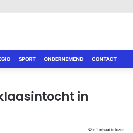
EGIO
SPORT
ONDERNEMEND
CONTACT
klaasintocht in
In 1 minuut te lezen