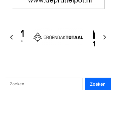
Zoeken
naar: