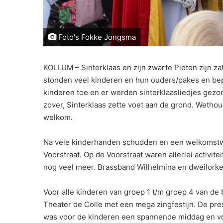
Foto's Fokke Jongsma
KOLLUM – Sinterklaas en zijn zwarte Pieten zijn z
stonden veel kinderen en hun ouders/pakes en bep
kinderen toe en er werden sinterklaasliedjes gezo
zover, Sinterklaas zette voet aan de grond. Wethou
welkom.
Na vele kinderhanden schudden en een welkomstwoor
Voorstraat. Op de Voorstraat waren allerlei activi
nog veel meer. Brassband Wilhelmina en dweilork
Voor alle kinderen van groep 1 t/m groep 4 van de 
Theater de Colle met een mega zingfestijn. De pr
was voor de kinderen een spannende middag en voo