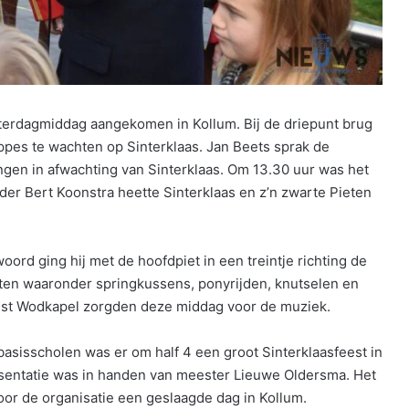
aterdagmiddag aangekomen in Kollum. Bij de driepunt brug
pes te wachten op Sinterklaas. Jan Beets sprak de
ngen in afwachting van Sinterklaas. Om 13.30 uur was het
der Bert Koonstra heette Sinterklaas en z’n zwarte Pieten
d ging hij met de hoofdpiet in een treintje richting de
teiten waaronder springkussens, ponyrijden, knutselen en
est Wodkapel zorgden deze middag voor de muziek.
basisscholen was er om half 4 een groot Sinterklaasfeest in
esentatie was in handen van meester Lieuwe Oldersma. Het
r de organisatie een geslaagde dag in Kollum.