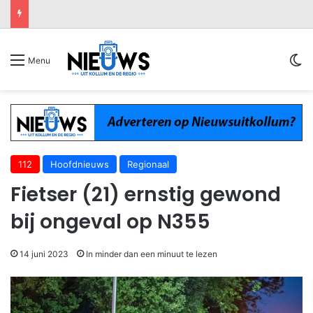
Sw
Menu
112
Hoofdnieuws
Regionaal
Fietser (21) ernstig gewond
bij ongeval op N355
14 juni 2023
In minder dan een minuut te lezen