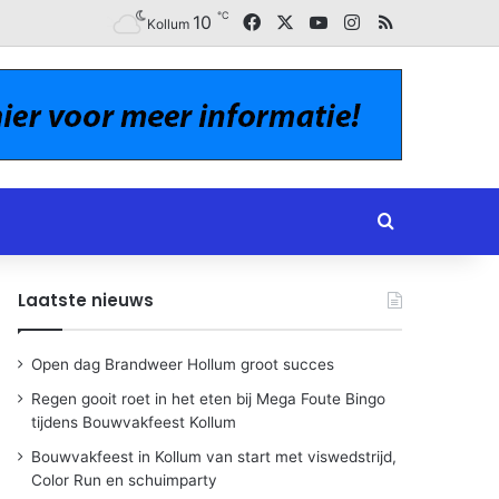
℃
Facebook
X
YouTube
Instagram
RSS
10
Kollum
Zoeken naar
Laatste nieuws
Open dag Brandweer Hollum groot succes
Regen gooit roet in het eten bij Mega Foute Bingo
tijdens Bouwvakfeest Kollum
Bouwvakfeest in Kollum van start met viswedstrijd,
Color Run en schuimparty