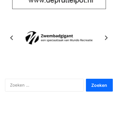
Zoeken
naar: