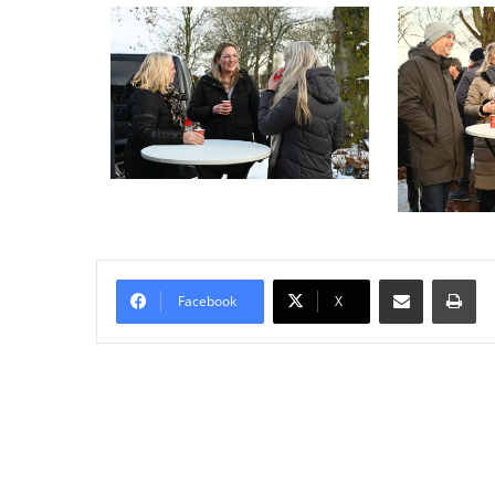
Delen via Email
Pri
Facebook
X