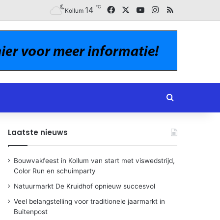
℃
Facebook
X
YouTube
Instagram
RSS
14
Kollum
Zoeken naar
Laatste nieuws
Bouwvakfeest in Kollum van start met viswedstrijd,
Color Run en schuimparty
Natuurmarkt De Kruidhof opnieuw succesvol
Veel belangstelling voor traditionele jaarmarkt in
Buitenpost