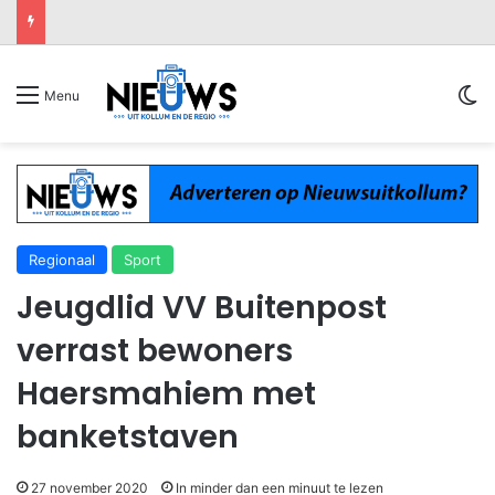
Sw
Menu
Regionaal
Sport
Jeugdlid VV Buitenpost
verrast bewoners
Haersmahiem met
banketstaven
27 november 2020
In minder dan een minuut te lezen