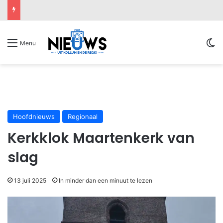
Sw
Menu
Hoofdnieuws
Regionaal
Kerkklok Maartenkerk van
slag
13 juli 2025
In minder dan een minuut te lezen