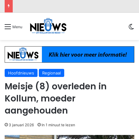
Sw
Menu
Hoofdnieuws
Regionaal
Meisje (8) overleden in
Kollum, moeder
aangehouden
3 januari 2026
In 1 minuut te lezen