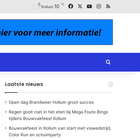
℃
Facebook
X
YouTube
Instagram
RSS
10
Kollum
Zoeken naar
Laatste nieuws
Open dag Brandweer Hollum groot succes
Regen gooit roet in het eten bij Mega Foute Bingo
tijdens Bouwvakfeest Kollum
Bouwvakfeest in Kollum van start met viswedstrijd,
Color Run en schuimparty