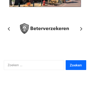
Zoeken
naar: