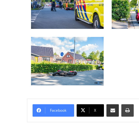
Delen via Email
Pri
Facebook
X