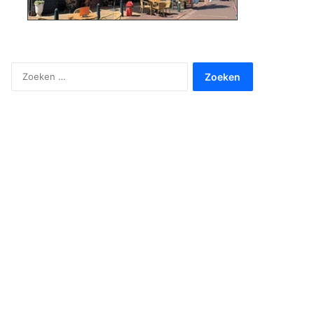
Zoeken
naar: