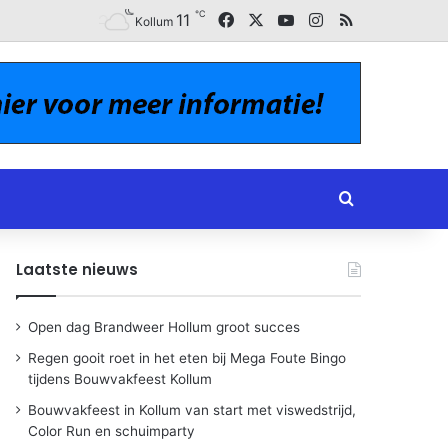
℃
Facebook
X
YouTube
Instagram
RSS
11
Kollum
Zoeken naar
Laatste nieuws
Open dag Brandweer Hollum groot succes
Regen gooit roet in het eten bij Mega Foute Bingo
tijdens Bouwvakfeest Kollum
Bouwvakfeest in Kollum van start met viswedstrijd,
Color Run en schuimparty