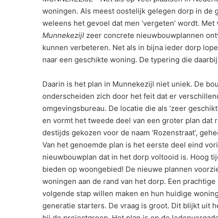
woningen. Als meest oostelijk gelegen dorp in de 
weleens het gevoel dat men ‘vergeten’ wordt. Met
Munnekezijl
zeer concrete nieuwbouwplannen ontwi
kunnen verbeteren. Net als in bijna ieder dorp lop
naar een geschikte woning. De typering die daarbij 
Daarin is het plan in Munnekezijl niet uniek. De b
onderscheiden zich door het feit dat er verschillen
omgevingsbureau. De locatie die als ‘zeer geschik
en vormt het tweede deel van een groter plan dat re
destijds gekozen voor de naam ‘Rozenstraat’, geh
Van het genoemde plan is het eerste deel eind vori
nieuwbouwplan dat in het dorp voltooid is. Hoog t
bieden op woongebied! De nieuwe plannen voorzien
woningen aan de rand van het dorp. Een prachtige
volgende stap willen maken en hun huidige woninge
generatie starters. De vraag is groot. Dit blijkt ui
bij de projectgroep. Het plan is op de ledenvergad