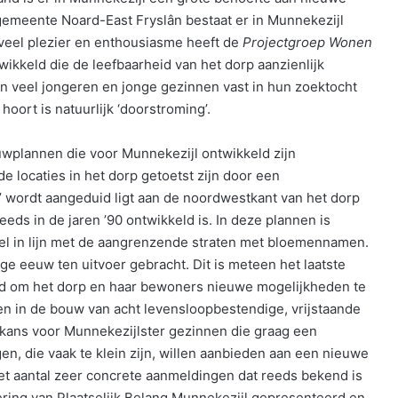
gemeente Noard-East Fryslân bestaat er in Munnekezijl
 veel plezier en enthousiasme heeft de
Projectgroep Wonen
kkeld die de leefbaarheid van het dorp aanzienlijk
en veel jongeren en jonge gezinnen vast in hun zoektocht
hoort is natuurlijk ‘doorstroming’.
ouwplannen die voor Munnekezijl ontwikkeld zijn
de locaties in het dorp getoetst zijn door een
t’ wordt aangeduid ligt aan de noordwestkant van het dorp
eds in de jaren ’90 ontwikkeld is. In deze plannen is
eel in lijn met de aangrenzende straten met bloemennamen.
ge eeuw ten uitvoer gebracht. Dit is meteen het laatste
ijd om het dorp en haar bewoners nieuwe mogelijkheden te
 in de bouw van acht levensloopbestendige, vrijstaande
 kans voor Munnekezijlster gezinnen die graag een
n, die vaak te klein zijn, willen aanbieden aan een nieuwe
t het aantal zeer concrete aanmeldingen dat reeds bekend is
ering van Plaatselijk Belang Munnekezijl gepresenteerd en