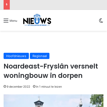
Sw
Menu
Hoofdnieuws
Regionaal
Noardeast-Fryslân versnelt
woningbouw in dorpen
9 december 2022
In 1 minuut te lezen