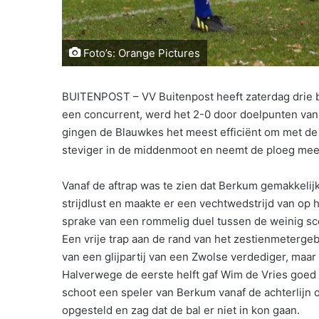
Foto’s: Orange Pictures
BUITENPOST – VV Buitenpost heeft zaterdag drie b
een concurrent, werd het 2-0 door doelpunten va
gingen de Blauwkes het meest efficiënt om met de
steviger in de middenmoot en neemt de ploeg meer
Vanaf de aftrap was te zien dat Berkum gemakkelijk
strijdlust en maakte er een vechtwedstrijd van op 
sprake van een rommelig duel tussen de weinig s
Een vrije trap aan de rand van het zestienmetergeb
van een glijpartij van een Zwolse verdediger, maar
Halverwege de eerste helft gaf Wim de Vries goed 
schoot een speler van Berkum vanaf de achterlijn
opgesteld en zag dat de bal er niet in kon gaan.