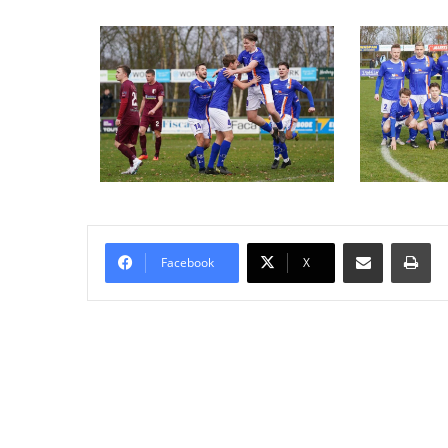
Delen via Email
Pri
Facebook
X