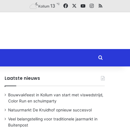
℃
Facebook
X
YouTube
Instagram
RSS
13
Kollum
Zoeken naar
Laatste nieuws
Bouwvakfeest in Kollum van start met viswedstrijd,
Color Run en schuimparty
Natuurmarkt De Kruidhof opnieuw succesvol
Veel belangstelling voor traditionele jaarmarkt in
Buitenpost