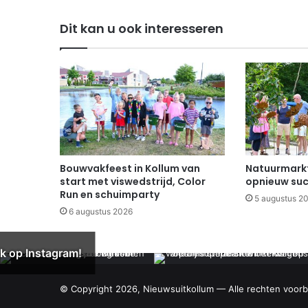
Dit kan u ook interesseren
Bouwvakfeest in Kollum van
Natuurmarkt
start met viswedstrijd, Color
opnieuw suc
Run en schuimparty
5 augustus 2
6 augustus 2026
k op Instagram!
© Copyright 2026, Nieuwsuitkollum — Alle rechten voor