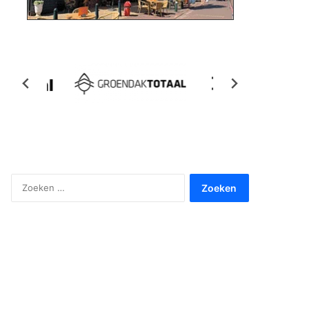
Zoeken
naar: