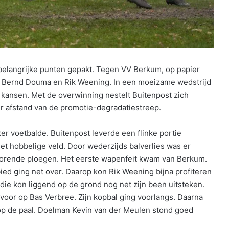
elangrijke punten gepakt. Tegen VV Berkum, op papier
n Bernd Douma en Rik Weening. In een moeizame wedstrijd
 kansen. Met de overwinning nestelt Buitenpost zich
 afstand van de promotie-degradatiestreep.
er voetbalde. Buitenpost leverde een flinke portie
het hobbelige veld. Door wederzijds balverlies was er
corende ploegen. Het eerste wapenfeit kwam van Berkum.
ied ging net over. Daarop kon Rik Weening bijna profiteren
 die kon liggend op de grond nog net zijn been uitsteken.
voor op Bas Verbree. Zijn kopbal ging voorlangs. Daarna
 op de paal. Doelman Kevin van der Meulen stond goed