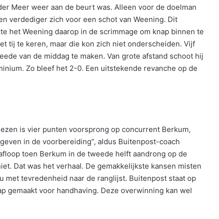
 der Meer weer aan de beurt was. Alleen voor de doelman
en verdediger zich voor een schot van Weening. Dit
kte het Weening daarop in de scrimmage om knap binnen te
t tij te keren, maar die kon zich niet onderscheiden. Vijf
weede van de middag te maken. Van grote afstand schoot hij
minium. Zo bleef het 2-0. Een uitstekende revanche op de
iezen is vier punten voorsprong op concurrent Berkum,
even in de voorbereiding”, aldus Buitenpost-coach
afloop toen Berkum in de tweede helft aandrong op de
niet. Dat was het verhaal. De gemakkelijkste kansen misten
u met tevredenheid naar de ranglijst. Buitenpost staat op
ap gemaakt voor handhaving. Deze overwinning kan wel