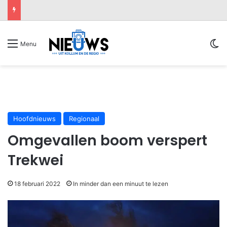
Sw
Menu
Hoofdnieuws
Regionaal
Omgevallen boom verspert
Trekwei
18 februari 2022
In minder dan een minuut te lezen