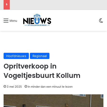
Sw
Menu
Hoofdnieuws
Regionaal
Opritverkoop in
Vogeltjesbuurt Kollum
3 mei 2025
In minder dan een minuut te lezen