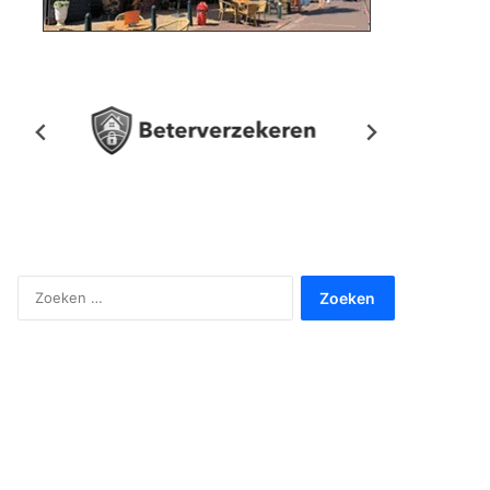
Zoeken
naar: