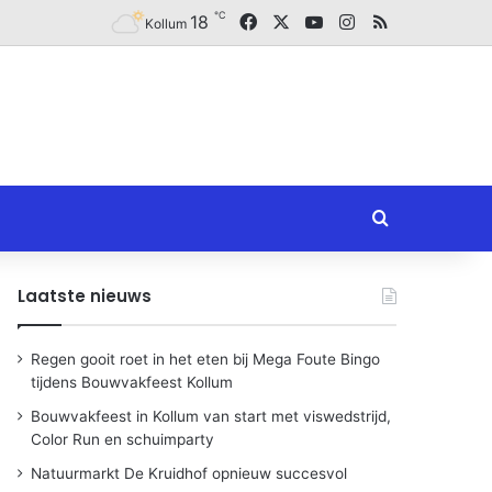
℃
Facebook
X
YouTube
Instagram
RSS
18
Kollum
Zoeken naar
Laatste nieuws
Regen gooit roet in het eten bij Mega Foute Bingo
tijdens Bouwvakfeest Kollum
Bouwvakfeest in Kollum van start met viswedstrijd,
Color Run en schuimparty
Natuurmarkt De Kruidhof opnieuw succesvol