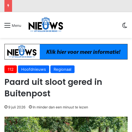
Sw
Menu
112
Hoofdnieuws
Regionaal
Paard uit sloot gered in
Buitenpost
9 juli 2026
In minder dan een minuut te lezen