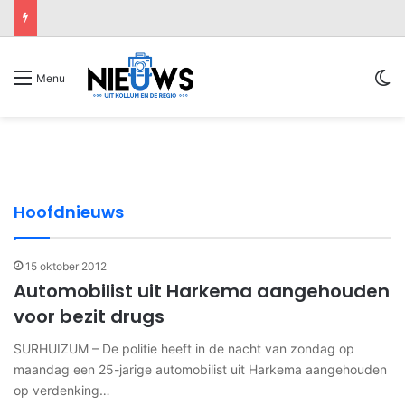
Sw
Menu
8 augustus 2026
7 augustus 2026
Gezellig ontbijt en Mega Foute Bingo
7 augustus 2026
zorgen voor feestelijke zaterdagmorgen in
Regen gooit roet in het eten bij Mega Foute
Hoofdnieuws
Kollum
Open dag Brandweer Hollum groot succes
Bingo tijdens Bouwvakfeest Kollum
Regionaal
Regionaal
Regionaal
15 oktober 2012
Automobilist uit Harkema aangehouden
voor bezit drugs
SURHUIZUM – De politie heeft in de nacht van zondag op
maandag een 25-jarige automobilist uit Harkema aangehouden
op verdenking…