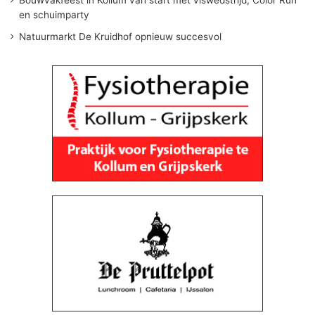
Bouwvakfeest in Kollum van start met viswedstrijd, Color Run
en schuimparty
Natuurmarkt De Kruidhof opnieuw succesvol