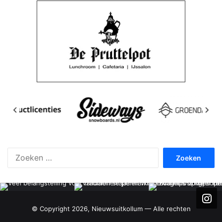
Zoeken
naar:
© Copyright 2026, Nieuwsuitkollum — Alle rechten