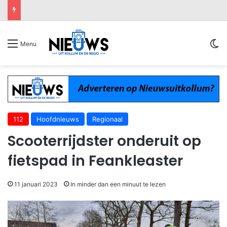
Sw
Menu
112
Hoofdnieuws
Regionaal
Scooterrijdster onderuit op
fietspad in Feankleaster
11 januari 2023
In minder dan een minuut te lezen