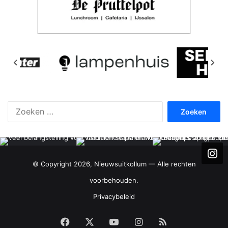
Zoeken
naar:
© Copyright 2026, Nieuwsuitkollum — Alle rechten
voorbehouden.
Privacybeleid
Facebook
X
YouTube
Instagram
RSS