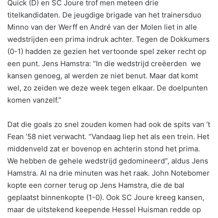
Quick (D) en SC Joure trof men meteen drie
titelkandidaten. De jeugdige brigade van het trainersduo
Minno van der Werff en André van der Molen liet in alle
wedstrijden een prima indruk achter. Tegen de Dokkumers
(0-1) hadden ze gezien het vertoonde spel zeker recht op
een punt. Jens Hamstra: “In die wedstrijd creëerden we
kansen genoeg, al werden ze niet benut. Maar dat komt
wel, zo zeiden we deze week tegen elkaar. De doelpunten
komen vanzelf.”
Dat die goals zo snel zouden komen had ook de spits van ’t
Fean ’58 niet verwacht. “Vandaag liep het als een trein. Het
middenveld zat er bovenop en achterin stond het prima.
We hebben de gehele wedstrijd gedomineerd”, aldus Jens
Hamstra. Al na drie minuten was het raak. John Notebomer
kopte een corner terug op Jens Hamstra, die de bal
geplaatst binnenkopte (1-0). Ook SC Joure kreeg kansen,
maar de uitstekend keepende Hessel Huisman redde op