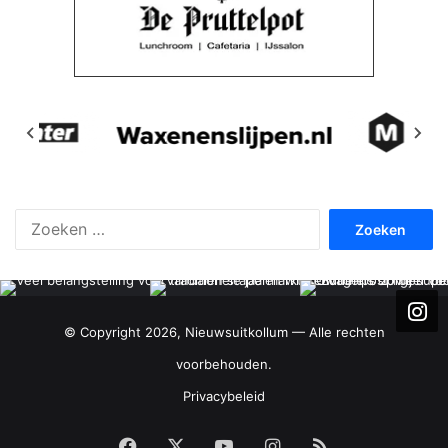
Zoeken
naar:
© Copyright 2026, Nieuwsuitkollum — Alle rechten
voorbehouden.
Privacybeleid
Facebook
X
YouTube
Instagram
RSS