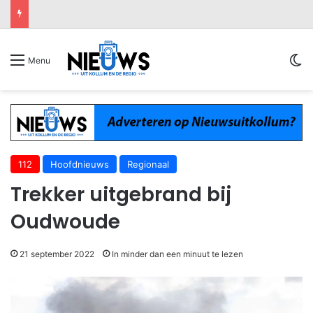
Sw
Menu
112
Hoofdnieuws
Regionaal
Trekker uitgebrand bij
Oudwoude
21 september 2022
In minder dan een minuut te lezen