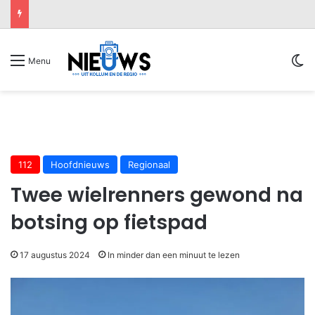
Sw
Menu
112
Hoofdnieuws
Regionaal
Twee wielrenners gewond na
botsing op fietspad
17 augustus 2024
In minder dan een minuut te lezen