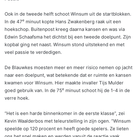
Ook in de tweede helft schoot Winsum uit de startblokken.
e
In de 47
minuut kopte Hans Zwakenberg raak uit een
hoekschop. Buitenpost kreeg daarna kansen en was via
Edwin Schaafsma het dichtst bij een tweede doelpunt. Zijn
kopbal ging net naast. Winsum stond uitstekend en met
veel passie te verdedigen.
De Blauwkes moesten meer en meer risico nemen op jacht
naar een doelpunt, wat betekende dat er ruimte en kansen
kwamen voor Winsum. Hier maakte invaller Tijs Mulder
e
goed gebruik van. In de 75
minuut schoot hij de 1-4 in de
verre hoek.
“Het is een harde binnenkomer in de eerste klasse”, zei
Kevin Waalderbos met teleurstelling in zijn ogen. “Winsum
speelde op 120 procent en heeft goede spelers. Ze lieten
ons het spel maken en werden vanuit de reactie vaak