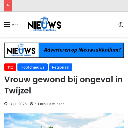
Sw
Menu
112
Hoofdnieuws
Regionaal
Vrouw gewond bij ongeval in
Twijzel
13 juli 2025
In 1 minuut te lezen