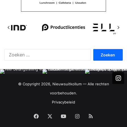
Zoeken
naar:
© Copyright 2026, Nieuwsuitkollum — Alle rechten
voorbehouden.
Privacybeleid
Facebook
X
YouTube
Instagram
RSS