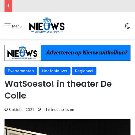
Sw
Menu
Evenementen
Hoofdnieuws
Regionaal
WatSoesto! in theater De
Colle
3 oktober 2021
In 1 minuut te lezen