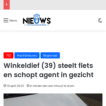
Sw
Menu
112
Hoofdnieuws
Regionaal
Winkeldief (39) steelt fiets
en schopt agent in gezicht
19 april 2023
In minder dan een minuut te lezen