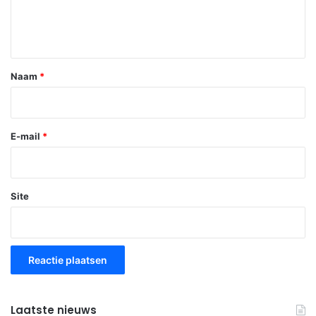
t
i
e
*
Naam
*
E-mail
*
Site
Laatste nieuws