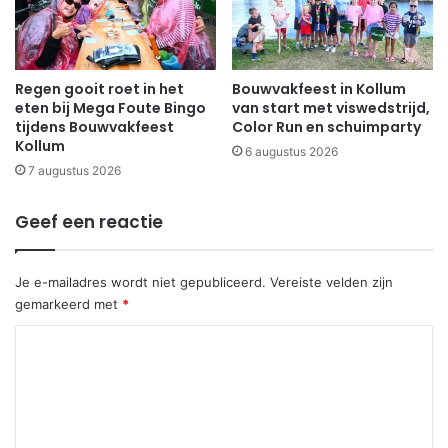
Regen gooit roet in het
Bouwvakfeest in Kollum
eten bij Mega Foute Bingo
van start met viswedstrijd,
tijdens Bouwvakfeest
Color Run en schuimparty
Kollum
6 augustus 2026
7 augustus 2026
Geef een reactie
Je e-mailadres wordt niet gepubliceerd.
Vereiste velden zijn
gemarkeerd met
*
R
e
a
c