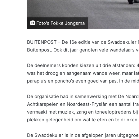
Foto's Fokke Jongsma
BUITENPOST – De 16e editie van de Swaddekuier i
Buitenpost. Ook dit jaar genoten vele wandelaars v
De deelnemers konden kiezen uit drie afstanden: 40,
was het droog en aangenaam wandelweer, maar late
paraplu’s en poncho’s even goed van pas. In de mi
De organisatie had in samenwerking met De Noard
Achtkarspelen en Noardeast-Fryslân een aantal fr
vermaakt met muziek, zang en toneeloptredens bij 
plekken gelegenheid om wat te eten en te drinken.
De Swaddekuier is in de afgelopen jaren uitgegroei