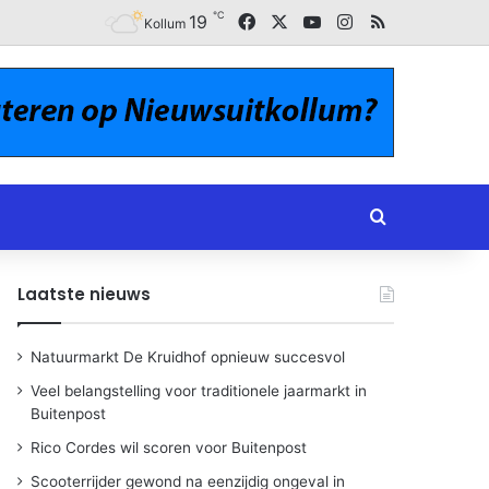
℃
Facebook
X
YouTube
Instagram
RSS
19
Kollum
Zoeken naar
Laatste nieuws
Natuurmarkt De Kruidhof opnieuw succesvol
Veel belangstelling voor traditionele jaarmarkt in
Buitenpost
Rico Cordes wil scoren voor Buitenpost
Scooterrijder gewond na eenzijdig ongeval in