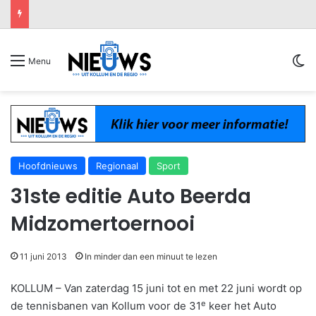
Sw
Menu
Hoofdnieuws
Regionaal
Sport
31ste editie Auto Beerda
Midzomertoernooi
11 juni 2013
In minder dan een minuut te lezen
KOLLUM – Van zaterdag 15 juni tot en met 22 juni wordt op
e
de tennisbanen van Kollum voor de 31
keer het Auto