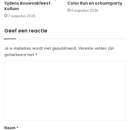
tijdens Bouwvakfeest
Color Run en schuimparty
Kollum
6 augustus 2026
7 augustus 2026
Geef een reactie
Je e-mailadres wordt niet gepubliceerd.
Vereiste velden zijn
gemarkeerd met
*
R
e
a
c
t
i
e
*
Naam
*