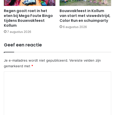
Regen gooit roet in het
Bouwvakfeest in Kollum
eten bij Mega Foute Bingo
van start met viswedstrijd,
tijdens Bouwvakfeest
Color Run en schuimparty
Kollum
6 augustus 2026
7 augustus 2026
Geef een reactie
Je e-mailadres wordt niet gepubliceerd.
Vereiste velden zijn
gemarkeerd met
*
R
e
a
c
t
i