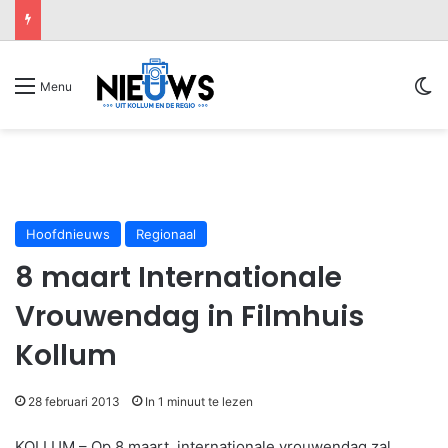
Sw
Menu
Hoofdnieuws
Regionaal
8 maart Internationale
Vrouwendag in Filmhuis
Kollum
28 februari 2013
In 1 minuut te lezen
KOLLUM – Op 8 maart, internationale vrouwendag zal