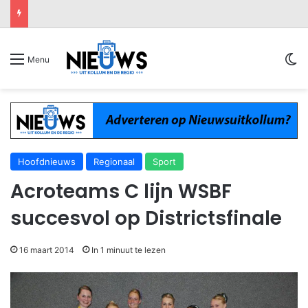
Sw
Menu
Hoofdnieuws
Regionaal
Sport
Acroteams C lijn WSBF
succesvol op Districtsfinale
16 maart 2014
In 1 minuut te lezen