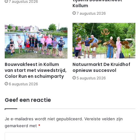
7 augustus 2026
Kollum
7 augustus 2026
Bouwvakfeest in Kollum
Natuurmarkt De Kruidhof
van start met viswedstrijd,
opnieuw succesvol
Color Run en schuimparty
5 augustus 2026
6 augustus 2026
Geef een reactie
Je e-mailadres wordt niet gepubliceerd.
Vereiste velden zijn
gemarkeerd met
*
R