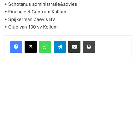
• Schotanus administratie&advies
• Financieel Centrum Kollum
• Spijkerman Zeevis BV
• Club van 100 vv Kollum
WhatsApp
Telegram
Delen via Email
Print