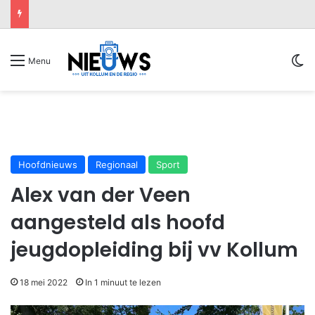
Sw
Menu
Hoofdnieuws
Regionaal
Sport
Alex van der Veen
aangesteld als hoofd
jeugdopleiding bij vv Kollum
18 mei 2022
In 1 minuut te lezen