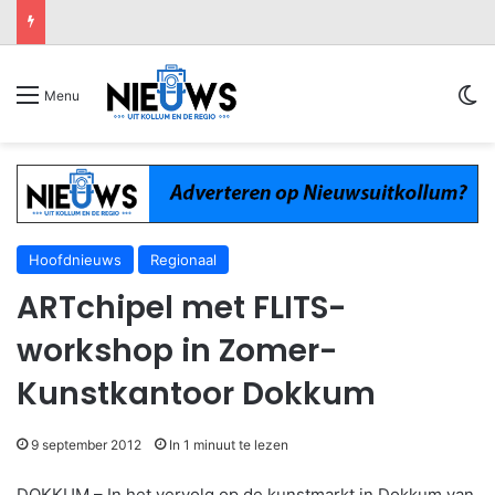
Sw
Menu
Hoofdnieuws
Regionaal
ARTchipel met FLITS-
workshop in Zomer-
Kunstkantoor Dokkum
9 september 2012
In 1 minuut te lezen
DOKKUM – In het vervolg op de kunstmarkt in Dokkum van