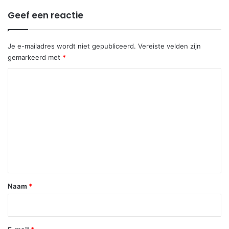
Geef een reactie
Je e-mailadres wordt niet gepubliceerd.
Vereiste velden zijn
gemarkeerd met
*
R
e
a
c
t
i
e
*
Naam
*