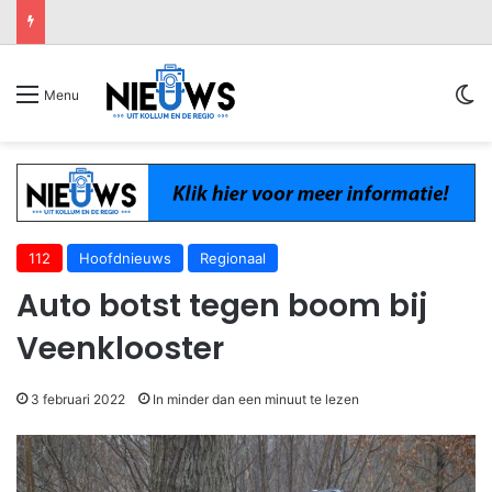
Sw
Menu
112
Hoofdnieuws
Regionaal
Auto botst tegen boom bij
Veenklooster
3 februari 2022
In minder dan een minuut te lezen