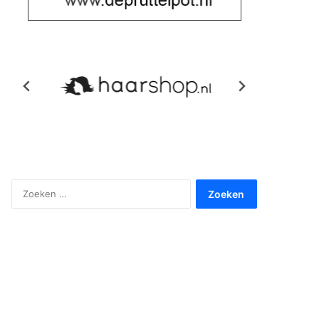
Zoeken
naar: