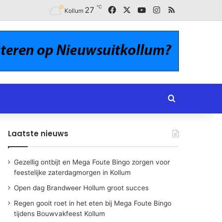
℃
Facebook
X
YouTube
Instagram
RSS
27
Kollum
Zoeken naar
Laatste nieuws
Gezellig ontbijt en Mega Foute Bingo zorgen voor
feestelijke zaterdagmorgen in Kollum
Open dag Brandweer Hollum groot succes
Regen gooit roet in het eten bij Mega Foute Bingo
tijdens Bouwvakfeest Kollum