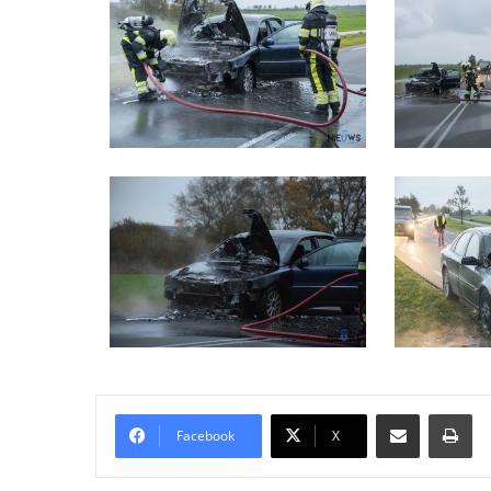
Delen via Email
Pri
Facebook
X