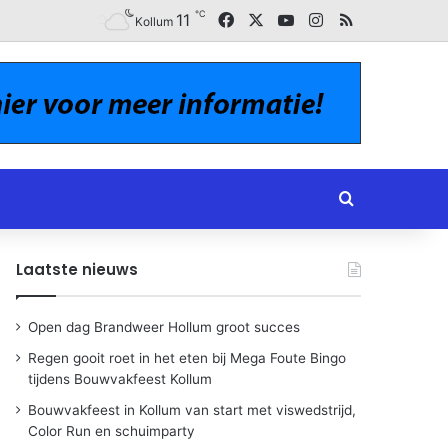
℃
Facebook
X
YouTube
Instagram
RSS
11
Kollum
Zoeken naar
Laatste nieuws
Open dag Brandweer Hollum groot succes
Regen gooit roet in het eten bij Mega Foute Bingo
tijdens Bouwvakfeest Kollum
Bouwvakfeest in Kollum van start met viswedstrijd,
Color Run en schuimparty