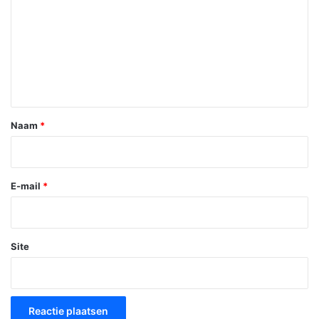
a
c
t
i
e
*
Naam
*
E-mail
*
Site