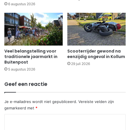
6 augustus 2026
Veel belangstelling voor
Scooterrijder gewond na
traditionele jaarmarkt in
eenzijdig ongeval in Kollum
Buitenpost
29 juli 2026
5 augustus 2026
Geef een reactie
Je e-mailadres wordt niet gepubliceerd.
Vereiste velden zijn
gemarkeerd met
*
R
e