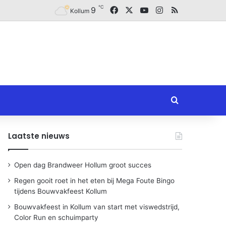
℃
Facebook
X
YouTube
Instagram
RSS
9
Kollum
Zoeken naar
Laatste nieuws
Open dag Brandweer Hollum groot succes
Regen gooit roet in het eten bij Mega Foute Bingo
tijdens Bouwvakfeest Kollum
Bouwvakfeest in Kollum van start met viswedstrijd,
Color Run en schuimparty