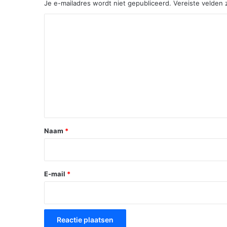
Je e-mailadres wordt niet gepubliceerd.
Vereiste velden
R
e
a
c
t
i
e
*
Naam
*
E-mail
*