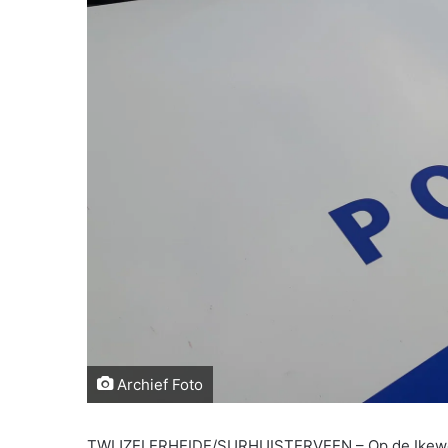
Archief Foto
TWIJZELERHEIDE/SURHUISTERVEEN – Op de Ikewei on