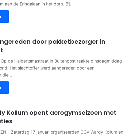
 aan de Eringalaan in het dorp. Bij…
»
angereden door pakketbezorger in
t
p de Halbertsmastraat in Buitenpost raakte dinsdagmiddag
wond. Het slachtoffer werd aangereden door een
r die…
»
y Kollum opent acrogymseizoen met
ties
 – Zaterdag 17 januari organiseerden CGV Wardy Kollum en