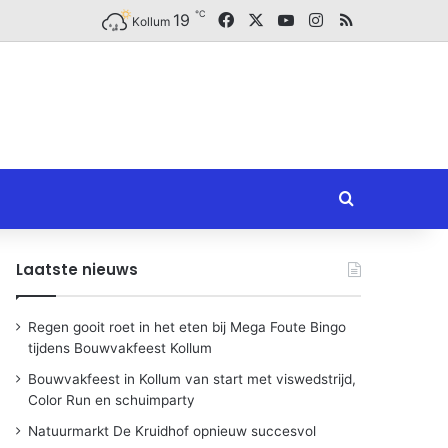
℃
Facebook
X
YouTube
Instagram
RSS
19
Kollum
Zoeken naar
Laatste nieuws
Regen gooit roet in het eten bij Mega Foute Bingo
tijdens Bouwvakfeest Kollum
Bouwvakfeest in Kollum van start met viswedstrijd,
Color Run en schuimparty
Natuurmarkt De Kruidhof opnieuw succesvol