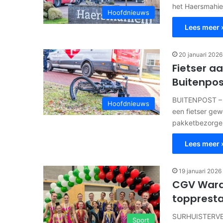
het Haersmahiem
Hoofdnieuws
Lees meer 
20 januari 2026
Fietser a
Buitenpos
BUITENPOST – O
Hoofdnieuws
een fietser ge
pakketbezorge
Lees meer 
19 januari 2026
CGV Ward
toppresta
SURHUISTERVEEN
Sport