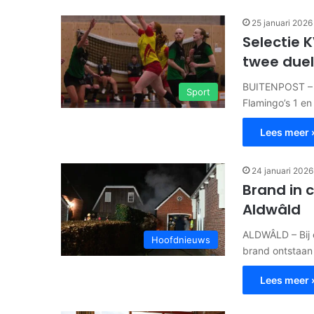
25 januari 2026
Selectie K
twee duel
BUITENPOST – I
Sport
Flamingo’s 1 e
Lees meer 
24 januari 2026
Brand in 
Aldwâld
ALDWÂLD – Bij 
Hoofdnieuws
brand ontstaan
Lees meer 