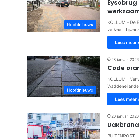
Eysobrug
werkzaa
KOLLUM – De Ey
Hoofdnieuws
verkeer. Tijde
Lees meer 
23 januari 2026
Code oranj
KOLLUM – Vanwe
Waddeneilanden
Hoofdnieuws
Lees meer 
20 januari 2026
Dakbrand
BUITENPOST – D