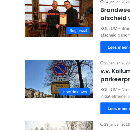
24 januari 2026
Brandweer
afscheid 
KOLLUM – Bran
Regionaal
afscheid genome
Lees meer 
23 januari 2026
v.v. Kollu
parkeerp
KOLLUM – Na zes
Hoofdnieuws
initiatiefnemer
Lees meer 
23 januari 2026