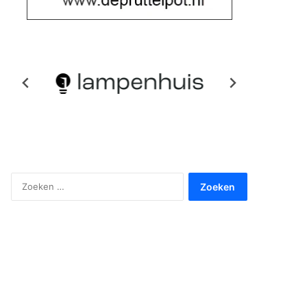
Zoeken
naar: